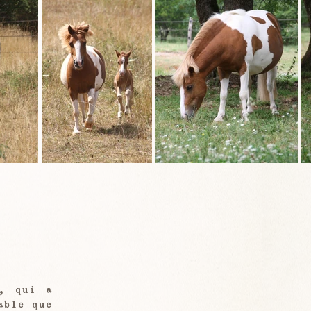
, qui a
able que