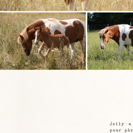
Jolly a
pour pè