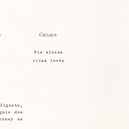
s
Couleur
Pie alezan
crins lavés
ligente,
gnie des
poney en