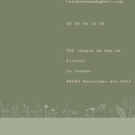
leschevauxm@gmail.com
06 26 04 18 06
788 chemin du Mas de
Picarel
La Devèze
46160 Marcilhac sur Célé