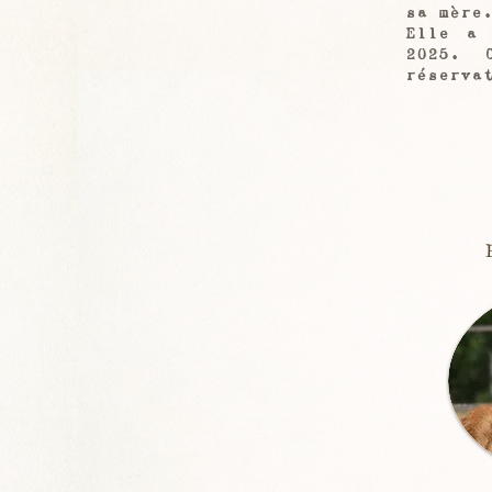
sa mère
Elle a 
2025. 
réserva
P