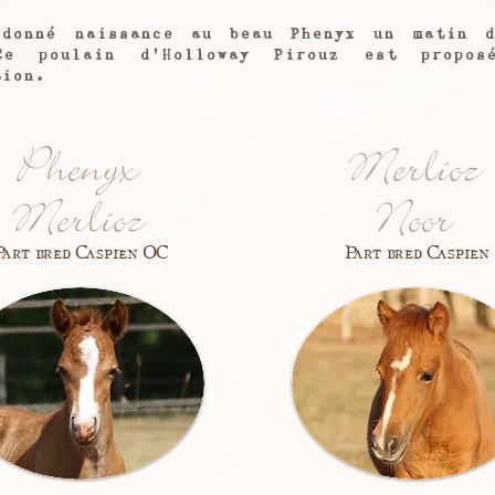
.
donné naissance au beau Phenyx un matin d
Ce poulain d'Holloway Pirouz est propo
tion.
Phenyx
Merlioz
Merlioz
Noor
art bred Caspien OC
Part bred Caspien