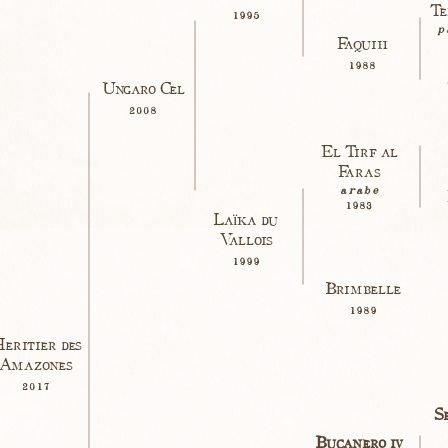
Te
1995
p
Faquih
1988
Ungaro Cel
2008
El Tirf al
Faras
arabe
1983
Laïka du
Vallois
1999
Brimbelle
1989
eritier des
Amazones
2017
S
Bucanero iv