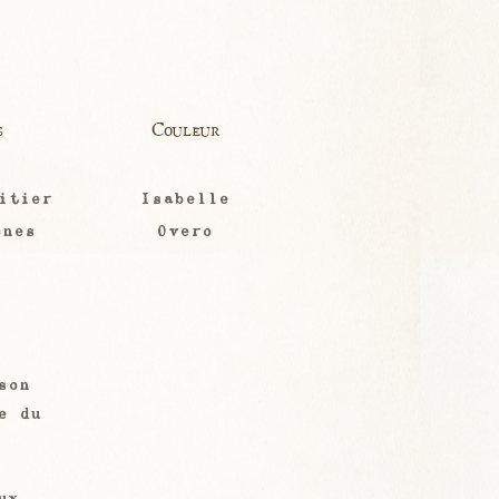
s
Couleur
itier
Isabelle
ones
Overo
son
e du
ux