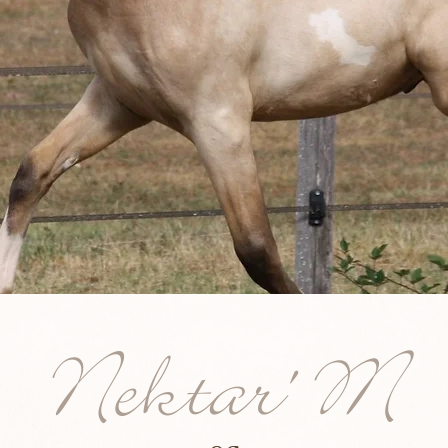
Nektar' M
oc