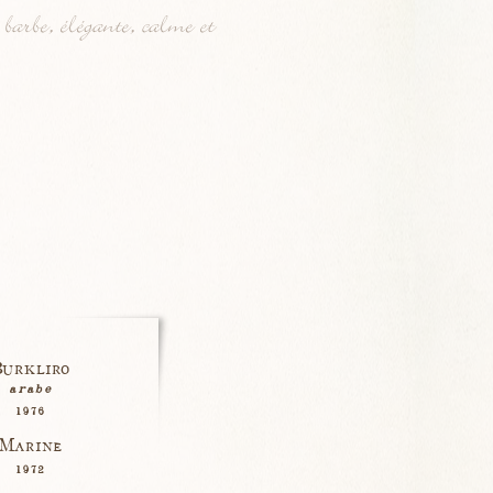
arbe, élégante, calme et
urkliro
arabe
1976
Marine
1972