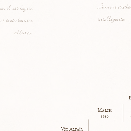
Jument arabe b
e, il est léger,
intelligente.
et trois bonnes
allures.
B
Malik
1980
Vic Altaïr