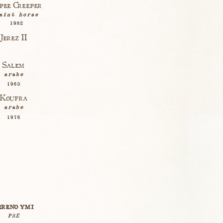
pee Creeper
aint horse
1982
Jerez II
Salem
arabe
1965
Koufra
arabe
1976
ereno ymi
PRE