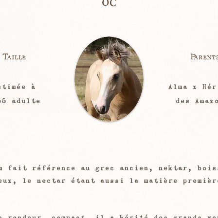
Taille
Parent
stimée à
Alma x Hér
55 adulte
des Amaz
m fait référence au grec ancien, nektar, bois
eux, le nectar étant aussi la matière premièr
n rondeur, compact, il a hérité des grands ye