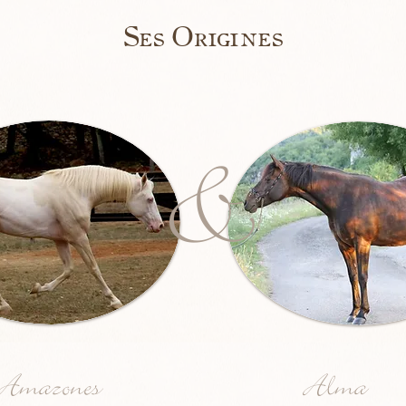
Ses Origines
&
s Amazones
Alma