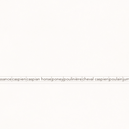
ssance
caspien
caspian horse
poney
poulinière
cheval caspien
poulain
ju