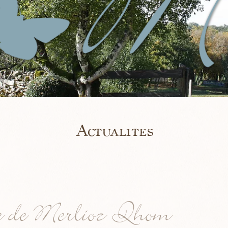
Actualites
e de Merlioz Qhom