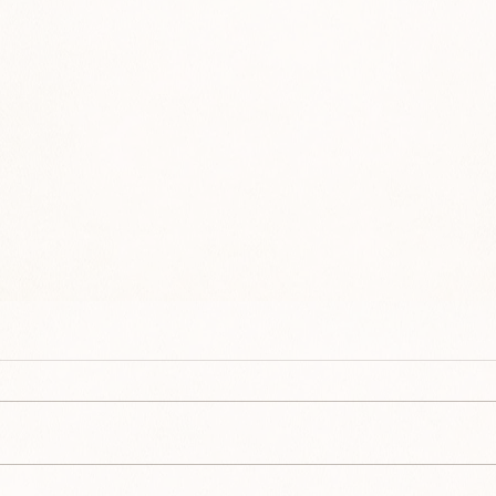
Naissa
Naissance de Merlioz Qalesy