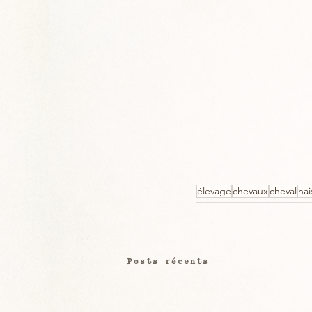
élevage
chevaux
cheval
nai
Posts récents