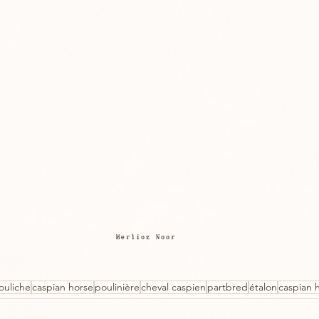
Merlioz Noor
ouliche
caspian horse
poulinière
cheval caspien
partbred
étalon
caspian h