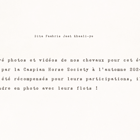
Bita Faabris Jaat Khaali-ye
yé photos et vidéos de nos chevaux pour cet é
 par la Caspian Horse Society à l'automne 202
 été récompensés pour leurs participations, i
ndre en photo avec leurs flots !