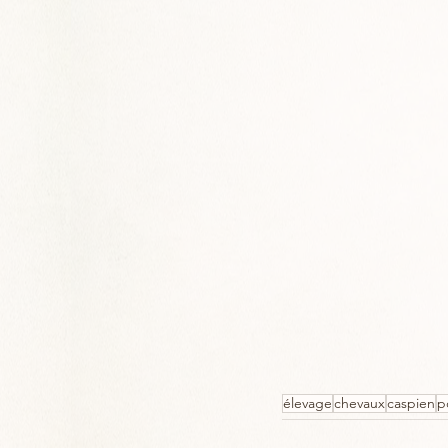
élevage
chevaux
caspien
p