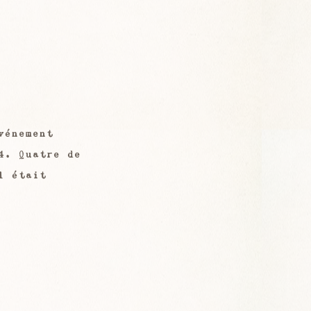
vénement 
4. Quatre de 
l était 