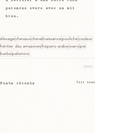
palomino overo avec un œil 
bleu.
élevage
chevaux
cheval
naissance
pouliche
couleur
héritier des amazones
hispano arabe
overo
pie
barbe
palomino
Voir tout
Posts récents