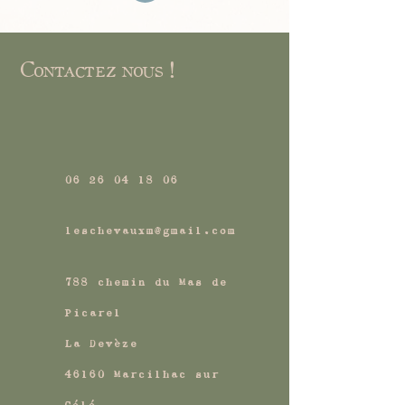
Contactez nous !
06 26 04 18 06
leschevauxm@gmail.com
788 chemin du Mas de
Picarel
La Devèze
46160 Marcilhac sur
Célé