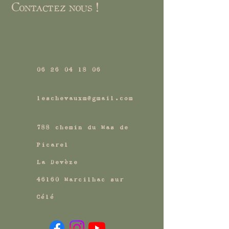
Contactez nous !
06 26 04 18 06
leschevauxm@gmail.com
788 chemin du Mas de
Picarel
La Devèze
46160 Marcilhac sur
Célé